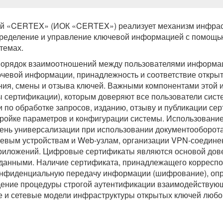
ей «CERTEX» (ИОК «CERTEX») реализует механизм инфрас
ределение и управление ключевой информацией с помощь
темах.
орядок взаимоотношений между пользователями информац
ючевой информации, принадлежность и соответствие открыт
я, смены и отзыва ключей. Важными компонентами этой 
 сертификации), которым доверяют все пользователи сис
по обработке запросов, изданию, отзыву и публикации се
стройке параметров и конфигурации системы. Использован
ень универсализации при использовании документооборота
етевым устройствам и Web-узлам, организации VPN-соедине
приложений. Цифровые сертификаты являются основой дов
данными. Наличие сертификата, принадлежащего корреспон
нфиденциальную передачу информации (шифрование), опр
дение процедуры строгой аутентификации взаимодейству
е и сетевые модели инфраструктуры открытых ключей любо