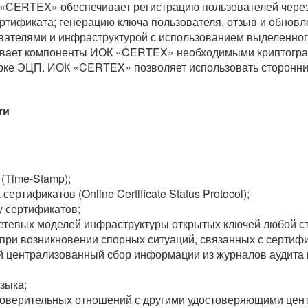
«CERTEX» обеспечивает регистрацию пользователей через 
ертификата; генерацию ключа пользователя, отзыв и обновл
ателями и инфраструктурой с использованием выделенног
ает компоненты ИОК «CERTEX» необходимыми криптограф
ерке ЭЦП. ИОК «CERTEX» позволяет использовать сторонни
ти
(Time-Stamp);
ертификатов (Online Certificate Status Protocol);
у сертификатов;
сетевых моделей инфраструктуры открытых ключей любой с
при возникновении спорных ситуаций, связанных с сертиф
ий централизованный сбор информации из журналов аудит
зыка;
оверительных отношений с другими удостоверяющими цен