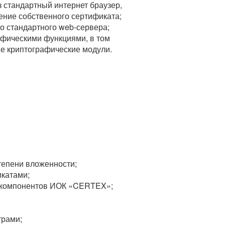
стандартный интернет браузер,
ение собственного сертификата;
о стандартного web-сервера;
ическими функциями, в том
е криптографические модули.
тепени вложенности;
икатами;
а компонентов ИОК «CERTEX»;
трами;