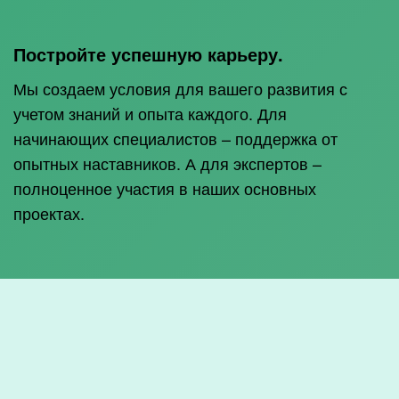
Постройте успешную карьеру.
Мы создаем условия для вашего развития с
учетом знаний и опыта каждого. Для
начинающих специалистов – поддержка от
опытных наставников. А для экспертов –
полноценное участия в наших основных
проектах.